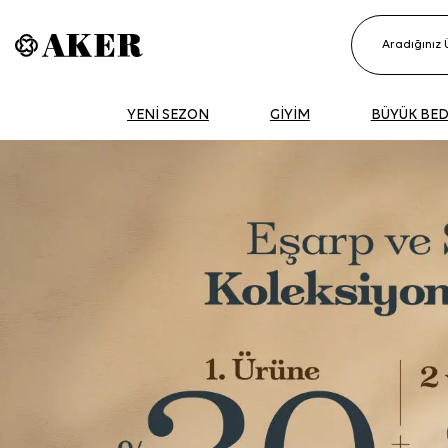
YENİ SEZON
GİYİM
BÜYÜK BE