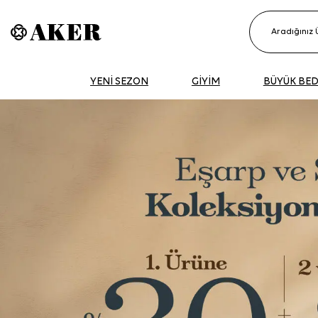
YENİ SEZON
GİYİM
BÜYÜK BE