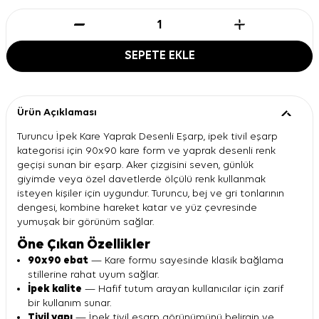
SEPETE EKLE
Ürün Açıklaması
Turuncu İpek Kare Yaprak Desenli Eşarp, ipek tivil eşarp
kategorisi için 90x90 kare form ve yaprak desenli renk
geçişi sunan bir eşarp. Aker çizgisini seven, günlük
giyimde veya özel davetlerde ölçülü renk kullanmak
isteyen kişiler için uygundur. Turuncu, bej ve gri tonlarının
dengesi, kombine hareket katar ve yüz çevresinde
yumuşak bir görünüm sağlar.
Öne Çıkan Özellikler
90x90 ebat
— Kare formu sayesinde klasik bağlama
stillerine rahat uyum sağlar.
İpek kalite
— Hafif tutum arayan kullanıcılar için zarif
bir kullanım sunar.
Tivil yapı
— İpek tivil eşarp görünümünü belirgin ve