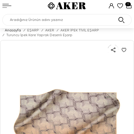
0
Anasayfa
/
EŞARP
/
AKER
/
AKER İPEK TİVİL EŞARP
/
Turuncu İpek Kare Yaprak Desenli Eşarp