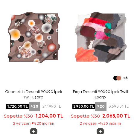
ön plana çıkarabilirsiniz.
Bakım
Yıkama ve bakım için ürün etiketindeki talimatları
izleyiniz. İpek ve hassas eşarplarda nazik bakım için
Aker
İpek Eşarp Şampuanı
kullanabilirsiniz.
Sıkça Sorulan Sorular
Bu eşarbın ölçüsü nedir?
Turuncu İpek Kare Yaprak Desenli Eşarp hangi kumaş
kalitesindedir?
Desen ve renk görünümü nasıldır?
Hangi kombinlerle kullanılabilir?
+8
Geometrik Desenli 90X90 İpek
Fırça Desenli 90X90 İpek Twill
Twill Eşarp
Eşarp
20
20
1.720,00
TL
2.149,90
TL
2.950,00
TL
3.690,01
TL
%
%
Sepette %30
1.204,00
TL
Sepette %30
2.065,00
TL
2 ve üzeri +% 20 indirim
2 ve üzeri +% 20 indirim